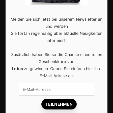
Interviews
Webshops
Melden Sie sich jetzt bei unserem Newsletter an
Produkte
und werden
Sie fortan regelmäßig über aktuelle Neuigkeiten
Aktuell
informiert.
Zusätzlich haben Sie so die Chance einen tollen
Geschenkkorb von
Lotus
zu gewinnen. Geben Sie einfach hier Ihre
Lokale Suchmaschinenoptimierung bleibt der
E-Mail-Adrese an:
Schlüssel für mehr regionale Kunden