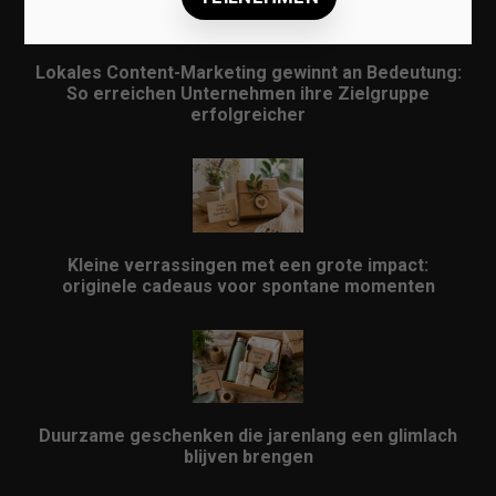
Lokales Content-Marketing gewinnt an Bedeutung:
So erreichen Unternehmen ihre Zielgruppe
erfolgreicher
Kleine verrassingen met een grote impact:
originele cadeaus voor spontane momenten
Duurzame geschenken die jarenlang een glimlach
blijven brengen