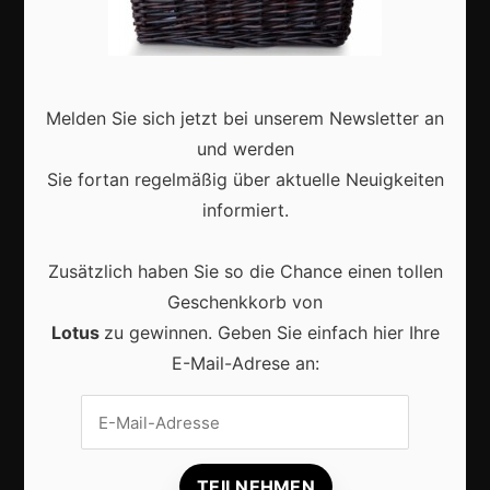
Zukunft
Deutschland
Interviews
Melden Sie sich jetzt bei unserem Newsletter an
Webshops
und werden
Produkte
Sie fortan regelmäßig über aktuelle Neuigkeiten
informiert.
Aktuell
Zusätzlich haben Sie so die Chance einen tollen
Geschenkkorb von
Lotus
zu gewinnen. Geben Sie einfach hier Ihre
E-Mail-Adrese an:
Lokale Suchmaschinenoptimierung bleibt der
Schlüssel für mehr regionale Kunden