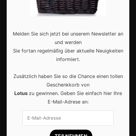
Zukunft
Deutschland
Interviews
Melden Sie sich jetzt bei unserem Newsletter an
Webshops
und werden
Produkte
Sie fortan regelmäßig über aktuelle Neuigkeiten
informiert.
Aktuell
Zusätzlich haben Sie so die Chance einen tollen
Geschenkkorb von
Lotus
zu gewinnen. Geben Sie einfach hier Ihre
E-Mail-Adrese an:
Lokale Suchmaschinenoptimierung bleibt der
Schlüssel für mehr regionale Kunden