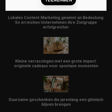
Lokales Content-Marketing gewinnt an Bedeutung:
So erreichen Unternehmen ihre Zielgruppe
erfolgreicher
Kleine verrassingen met een grote impact:
originele cadeaus voor spontane momenten
Duurzame geschenken die jarenlang een glimlach
blijven brengen