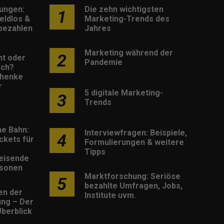
lungen:
Die zehn wichtigsten
1
eldlos &
Marketing-Trends des
 bezahlen
Jahres
Marketing während der
2
nt oder
Pandemie
sch?
henke
r
5 digitale Marketing-
3
Trends
he Bahn:
Interviewfragen: Beispiele,
4
ckets für
Formulierungen & weitere
Tipps
eisende
rsonen
Marktforschung: Seriöse
5
bezahlte Umfragen, Jobs,
en der
Institute uvm.
rung – Der
berblick