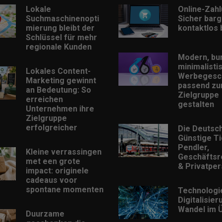
Lokale
Online-Zah
Suchmaschinenopti
Sicher barg
mierung bleibt der
kontaktlos
Schlüssel für mehr
regionale Kunden
Modern, bu
minimalisti
Lokales Content-
Werbegesc
Marketing gewinnt
passend zu
an Bedeutung: So
Zielgruppe
erreichen
gestalten
Unternehmen ihre
Zielgruppe
erfolgreicher
Die Deutsc
Günstige Ti
Pendler,
Kleine verrassingen
Geschäftsr
met een grote
& Privatpe
impact: originele
cadeaus voor
spontane momenten
Technologi
Digitalisie
Wandel im Ü
Duurzame