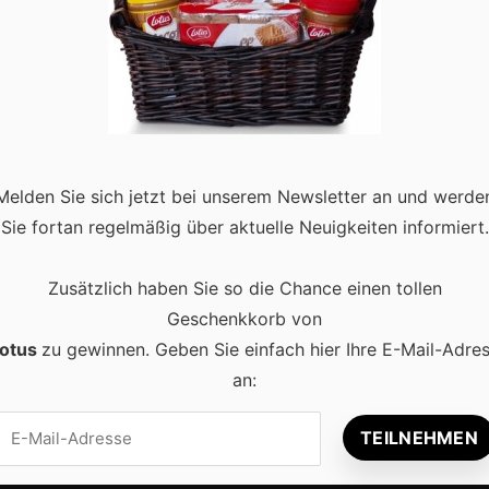
ionstraining für angehende
Vorfreude auf die Skisaison steigt. Doch bevor es auf die Pisten
erungen des Skifahrens vorzubereiten. Konditionstraining spielt
Melden Sie sich jetzt bei unserem Newsletter an und werde
Sie fortan regelmäßig über aktuelle Neuigkeiten informiert.
Zusätzlich haben Sie so die Chance einen tollen
Geschenkkorb von
otus
zu gewinnen. Geben Sie einfach hier Ihre E-Mail-Adre
an:
Beliebt