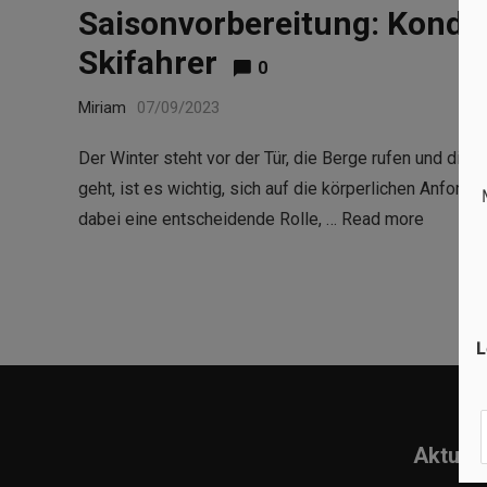
Saisonvorbereitung: Kondit
Skifahrer
0
Miriam
07/09/2023
Der Winter steht vor der Tür, die Berge rufen und die 
geht, ist es wichtig, sich auf die körperlichen Anford
dabei eine entscheidende Rolle, …
Read more
L
Aktuell