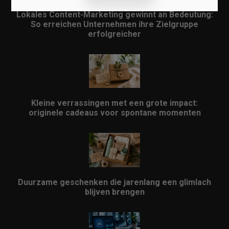
Lokales Content-Marketing gewinnt an Bedeutung:
So erreichen Unternehmen ihre Zielgruppe
erfolgreicher
Kleine verrassingen met een grote impact:
originele cadeaus voor spontane momenten
Duurzame geschenken die jarenlang een glimlach
blijven brengen