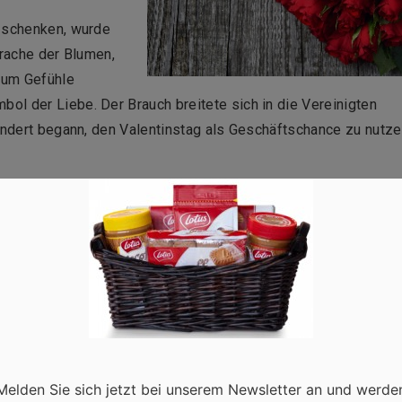
u schenken, wurde
prache der Blumen,
, um Gefühle
l der Liebe. Der Brauch breitete sich in die Vereinigten
hundert begann, den Valentinstag als Geschäftschance zu nutze
ass für Liebesbekundungen und romantische Gesten gefeiert.
etingplattform, um Produkte zu bewerben
und Verkäufe zu
ere und Restaurants
e Aufmerksamkeit
nfalls eine
Melden Sie sich jetzt bei unserem Newsletter an und werde