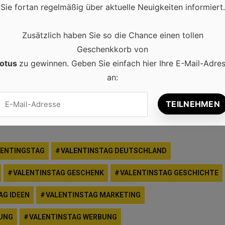
tinstags.
Sie fortan regelmäßig über aktuelle Neuigkeiten informiert.
nkideen
und
ekampagnen, um die
Zusätzlich haben Sie so die Chance einen tollen
stärken.
Geschenkkorb von
otus
zu gewinnen. Geben Sie einfach hier Ihre E-Mail-Adre
eigung und Liebe, dessen Ursprünge weit über die modernen
an:
iner kommerziellen Seite bleibt er eine Gelegenheit, Liebe u
le Gesten oder moderne Formen der Ausdrucksweise.
LENTINGSTAG
VALENTINSTAG DEUTSCHLAND
VALENTINSTAG GESCHENK
VALENTINSTAG GESCHICHTE
AG IDEEN
VALENTINSTAG MARKETING
UNG
VALENTINSTAG WERBUNG