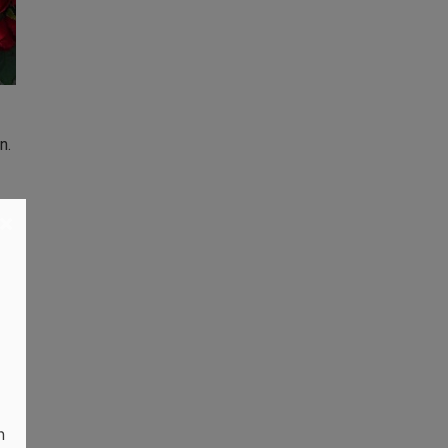
n.
×
n