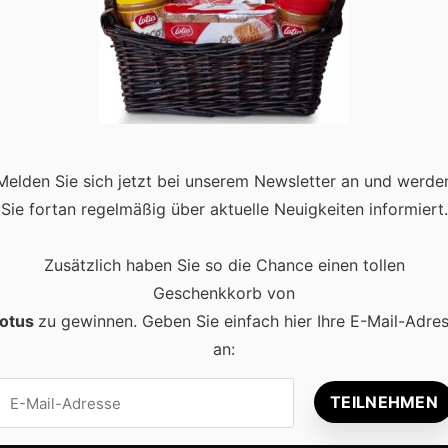
schichte und der Mythos der
nd Zuneigung, hat eine lange Geschichte, die bis in die Antike
des heutigen Tages gibt es oft Missverständnisse über seinen
Melden Sie sich jetzt bei unserem Newsletter an und werde
d more
Sie fortan regelmäßig über aktuelle Neuigkeiten informiert.
Zusätzlich haben Sie so die Chance einen tollen
Geschenkkorb von
otus
zu gewinnen. Geben Sie einfach hier Ihre E-Mail-Adre
an:
Beliebt