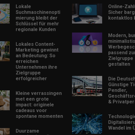
Lokale
Online-Zah
Suchmaschinenopti
Sicher barg
mierung bleibt der
kontaktlos
Schlüssel für mehr
regionale Kunden
Modern, bu
minimalisti
Lokales Content-
Werbegesc
Marketing gewinnt
passend zu
an Bedeutung: So
Zielgruppe
erreichen
gestalten
Unternehmen ihre
Zielgruppe
erfolgreicher
Die Deutsc
Günstige Ti
Pendler,
Kleine verrassingen
Geschäftsr
met een grote
& Privatpe
impact: originele
cadeaus voor
spontane momenten
Technologi
Digitalisie
Wandel im Ü
Duurzame