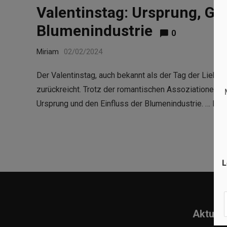
Valentinstag: Ursprung, Ge
Blumenindustrie
0
Miriam
02/02/2024
Der Valentinstag, auch bekannt als der Tag der Liebe u
zurückreicht. Trotz der romantischen Assoziationen 
Ursprung und den Einfluss der Blumenindustrie. …
Rea
L
Aktuell