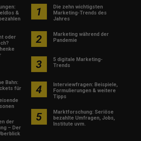
lungen:
Die zehn wichtigsten
1
eldlos &
Marketing-Trends des
 bezahlen
Jahres
Marketing während der
2
nt oder
Pandemie
sch?
henke
r
5 digitale Marketing-
3
Trends
he Bahn:
Interviewfragen: Beispiele,
4
ckets für
Formulierungen & weitere
Tipps
eisende
rsonen
Marktforschung: Seriöse
5
bezahlte Umfragen, Jobs,
en der
Institute uvm.
rung – Der
berblick