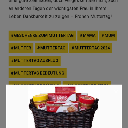
eine gute Zeit haben, doch vergessen Sie nicht, auch
an anderen Tagen der wichtigsten Frau in Ihrem
Leben Dankbarkeit zu zeigen – Frohen Muttertag!
GESCHENKE ZUM MUTTERTAG
MAMA
MUM
MUTTER
MUTTERTAG
MUTTERTAG 2024
MUTTERTAG AUSFLUG
MUTTERTAG BEDEUTUNG
MUTTERTAG BRÄUCHE
MUTTERTAG DATUM
×
MUTTERTAG DEUTSCHLAND
MUTTERTAG FEIERN
MUTTERTAG GESCHICHTE
MUTTERTAG HERKUNFT