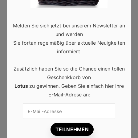
MUTTERTAG TRADITIONEN
MUTTERTAGSGESCHENK
Melden Sie sich jetzt bei unserem Newsletter an
und werden
Sie fortan regelmäßig über aktuelle Neuigkeiten
informiert.
PREVIOUS ARTICLE
Das neue Cannabisgesetz in
Zusätzlich haben Sie so die Chance einen tollen
Deutschland: Was Sie wissen müssen
Geschenkkorb von
Lotus
zu gewinnen. Geben Sie einfach hier Ihre
NEXT ARTICLE
E-Mail-Adrese an:
Cawö Handtücher: Komfort und Stil für
Ihr Badezimmer
Deutschland
·
10/05/2024