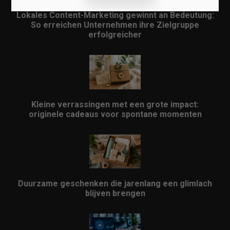
Lokales Content-Marketing gewinnt an Bedeutung:
So erreichen Unternehmen ihre Zielgruppe
erfolgreicher
Kleine verrassingen met een grote impact:
originele cadeaus voor spontane momenten
Duurzame geschenken die jarenlang een glimlach
blijven brengen