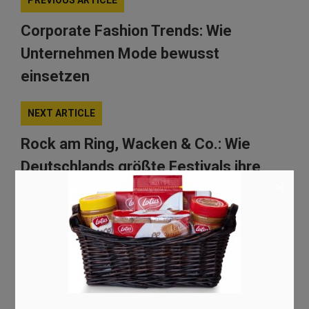
PREVIOUS ARTICLE
Corporate Fashion Trends: Wie
Unternehmen Mode bewusst
einsetzen
NEXT ARTICLE
Rock am Ring, Wacken & Co.: Wie
Deutschlands größte Festivals ihre
×
Zugangskontrolle regeln
Uncategorized
·
04/12/2025
Schreibe einen Kommentar