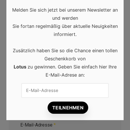
Melden Sie sich jetzt bei unserem Newsletter an
Deine E-Mail-Adresse wird nicht veröffentlicht.
und werden
Erforderliche Felder sind mit
*
markiert
Sie fortan regelmäßig über aktuelle Neuigkeiten
informiert.
Kommentar
*
Zusätzlich haben Sie so die Chance einen tollen
Geschenkkorb von
Lotus
zu gewinnen. Geben Sie einfach hier Ihre
E-Mail-Adrese an:
Name
*
E-Mail-Adresse
*