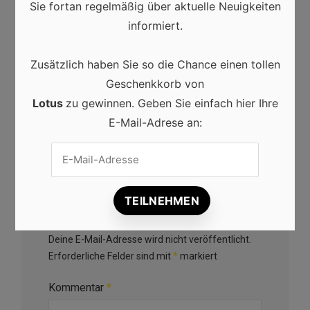
Sie fortan regelmäßig über aktuelle Neuigkeiten
NEXT ARTICLE
informiert.
Wann ist der Einsatz von
Einlassbändern sinnvoll?
Zusätzlich haben Sie so die Chance einen tollen
Geschenkkorb von
Content Marketing
,
Digitales Marketing
,
Marketing
·
Lotus
zu gewinnen. Geben Sie einfach hier Ihre
21/04/2023
E-Mail-Adrese an:
Schreibe einen Kommentar
Deine E-Mail-Adresse wird nicht veröffentlicht.
Erforderliche Felder sind mit
*
markiert
Kommentar
*