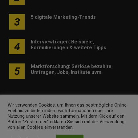
5 digitale Marketing-Trends
3
Interviewfragen: Beispiele,
4
Formulierungen & weitere Tipps
Marktforschung: Seriöse bezahlte
5
Umfragen, Jobs, Institute uvm.
Wir verwenden Cookies, um Ihnen das bestmögliche Online-
Erlebnis zu bieten indem wir Informationen über Ihre
Werben
Kontakt
Impressum
Newsletter
Nutzung unserer Website sammeln. Mit dem Klick auf den
Button "Zustimmen" erklären Sie sich mit der Verwendung
marketing-trendinformationen.de • Marken- und
von allen Cookies einverstanden.
Domaininhaber ist
Internet Ventures
. Webseitenbetreiber ist