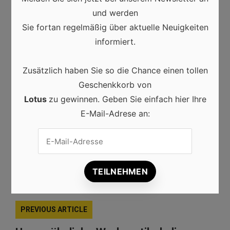
ihr Kapital nicht nur sicher parken, sondern
und werden
gleichzeitig ihre Marktpräsenz stärken möchten,
Sie fortan regelmäßig über aktuelle Neuigkeiten
bieten Außenwerbeflächen eine durchdacht
informiert.
konzipierte Lösung mit messbarem Mehrwert.
Zusätzlich haben Sie so die Chance einen tollen
Geschenkkorb von
Lotus
zu gewinnen. Geben Sie einfach hier Ihre
E-Mail-Adrese an:
FINANZIELLE STABILITÄT
KAPITAL
KAPITALANLAGE
KAUF VON WERBEFLÄCHEN
MARKETINGEFFEKT
MARKETINGVORTEILEN
PREVIOUS ARTICLE