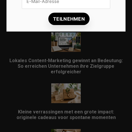
Lokale Suchmaschinenoptimierung bleibt der
Schlüssel für mehr regionale Kunden
Lokales Content-Marketing gewinnt an Bedeutung:
So erreichen Unternehmen ihre Zielgruppe
erfolgreicher
Kleine verrassingen met een grote impact:
originele cadeaus voor spontane momenten