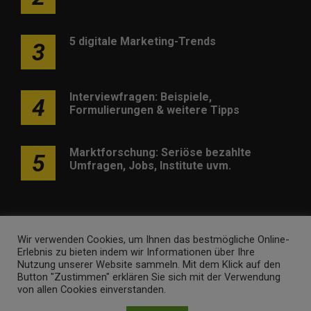
5 digitale Marketing-Trends
3
Interviewfragen: Beispiele,
4
Formulierungen & weitere Tipps
Marktforschung: Seriöse bezahlte
5
Umfragen, Jobs, Institute uvm.
Wir verwenden Cookies, um Ihnen das bestmögliche Online-
Erlebnis zu bieten indem wir Informationen über Ihre
Werben
Kontakt
Impressum
Newsletter
Nutzung unserer Website sammeln. Mit dem Klick auf den
Button "Zustimmen" erklären Sie sich mit der Verwendung
marketing-trendinformationen.de • Marken- und
von allen Cookies einverstanden.
Domaininhaber ist
Internet Ventures
. Webseitenbetreiber ist