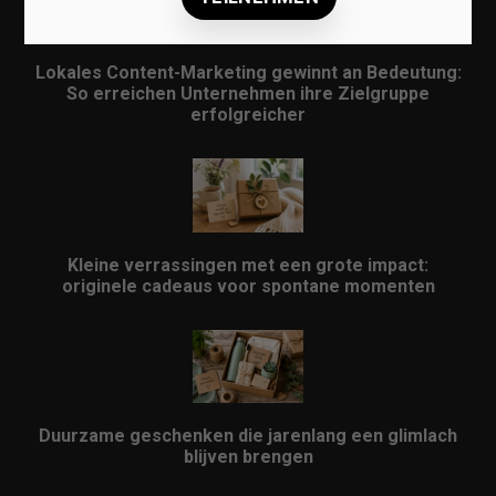
Lokales Content-Marketing gewinnt an Bedeutung:
So erreichen Unternehmen ihre Zielgruppe
erfolgreicher
Kleine verrassingen met een grote impact:
originele cadeaus voor spontane momenten
Duurzame geschenken die jarenlang een glimlach
blijven brengen