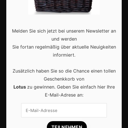
Zukunft
Deutschland
Interviews
Melden Sie sich jetzt bei unserem Newsletter an
Webshops
und werden
Produkte
Sie fortan regelmäßig über aktuelle Neuigkeiten
informiert.
Aktuell
Zusätzlich haben Sie so die Chance einen tollen
Geschenkkorb von
Lotus
zu gewinnen. Geben Sie einfach hier Ihre
E-Mail-Adrese an:
Lokale Suchmaschinenoptimierung bleibt der
Schlüssel für mehr regionale Kunden