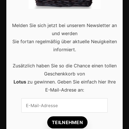
Interviews
Webshops
Melden Sie sich jetzt bei unserem Newsletter an
Produkte
und werden
Sie fortan regelmäßig über aktuelle Neuigkeiten
informiert.
Aktuell
Zusätzlich haben Sie so die Chance einen tollen
Geschenkkorb von
Lotus
zu gewinnen. Geben Sie einfach hier Ihre
E-Mail-Adrese an:
Lokale Suchmaschinenoptimierung bleibt der
Schlüssel für mehr regionale Kunden