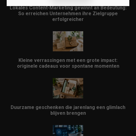
Lokales Content-Marketing gewinnt an Bedeutung:
So erreichen Unternehmen ihre Zielgruppe
erfolgreicher
Kleine verrassingen met een grote impact:
originele cadeaus voor spontane momenten
Duurzame geschenken die jarenlang een glimlach
blijven brengen