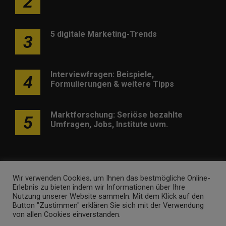
2
5 digitale Marketing-Trends
3
Interviewfragen: Beispiele,
4
Formulierungen & weitere Tipps
Marktforschung: Seriöse bezahlte
5
Umfragen, Jobs, Institute uvm.
Wir verwenden Cookies, um Ihnen das bestmögliche Online-
Erlebnis zu bieten indem wir Informationen über Ihre
Werben
Kontakt
Impressum
Newsletter
Nutzung unserer Website sammeln. Mit dem Klick auf den
Button "Zustimmen" erklären Sie sich mit der Verwendung
marketing-trendinformationen.de • Marken- und
von allen Cookies einverstanden.
Domaininhaber ist
Internet Ventures
. Webseitenbetreiber ist