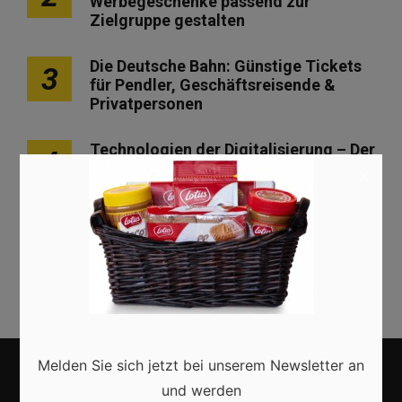
Werbegeschenke passend zur
Zielgruppe gestalten
Die Deutsche Bahn: Günstige Tickets
3
für Pendler, Geschäftsreisende &
Privatpersonen
Technologien der Digitalisierung – Der
4
Wandel im Überblick
×
Einen Online-Shop erstellen – Wie ich
5
zu meinem eigenen Webshop komme
Melden Sie sich jetzt bei unserem Newsletter an
und werden