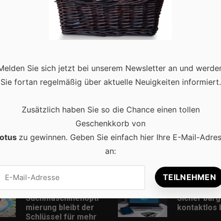
g in einem anderen Land? Fachbegriffe in einer anderen Sprache
en? Ein Interview mit einer Person aus dem Ausland? Die Bitte
re
Melden Sie sich jetzt bei unserem Newsletter an und werde
Sie fortan regelmäßig über aktuelle Neuigkeiten informiert.
Zusätzlich haben Sie so die Chance einen tollen
Geschenkkorb von
otus
zu gewinnen. Geben Sie einfach hier Ihre E-Mail-Adre
an:
Beliebt
Lokale
Online-Zah
Suchmaschinenopti
Sicher barg
mierung bleibt der
kontaktlos
Schlüssel für mehr