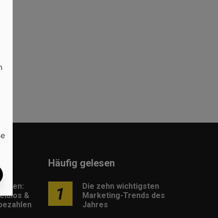
,
n
se
Häufig gelesen
lungen:
Die zehn wichtigsten
1
eldlos &
Marketing-Trends des
 bezahlen
Jahres