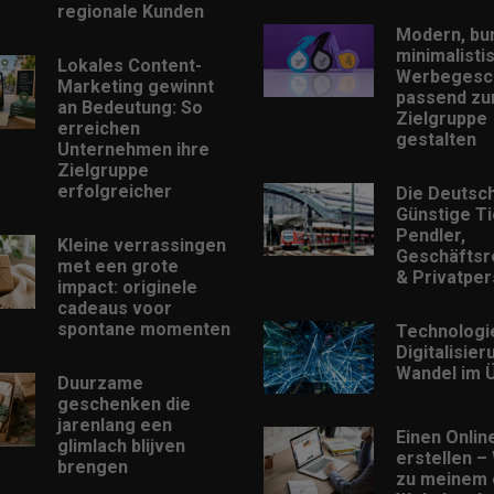
regionale Kunden
Modern, bu
minimalisti
Lokales Content-
Werbegesc
Marketing gewinnt
passend zu
an Bedeutung: So
Zielgruppe
erreichen
gestalten
Unternehmen ihre
Zielgruppe
erfolgreicher
Die Deutsc
Günstige Ti
Pendler,
Kleine verrassingen
Geschäftsr
met een grote
& Privatpe
impact: originele
cadeaus voor
spontane momenten
Technologi
Digitalisie
Wandel im Ü
Duurzame
geschenken die
jarenlang een
Einen Onlin
glimlach blijven
erstellen –
brengen
zu meinem 