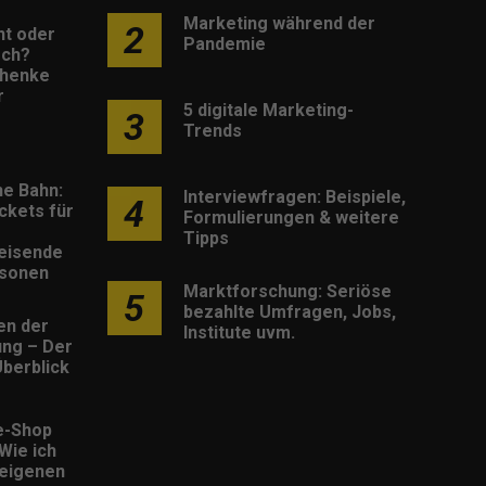
Marketing während der
2
nt oder
Pandemie
sch?
henke
r
5 digitale Marketing-
3
Trends
he Bahn:
Interviewfragen: Beispiele,
4
ckets für
Formulierungen & weitere
Tipps
eisende
rsonen
Marktforschung: Seriöse
5
bezahlte Umfragen, Jobs,
en der
Institute uvm.
rung – Der
berblick
e-Shop
 Wie ich
eigenen