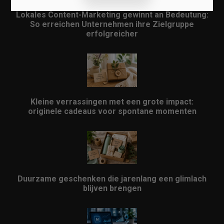
Lokales Content-Marketing gewinnt an Bedeutung:
So erreichen Unternehmen ihre Zielgruppe
erfolgreicher
Kleine verrassingen met een grote impact:
originele cadeaus voor spontane momenten
Duurzame geschenken die jarenlang een glimlach
blijven brengen