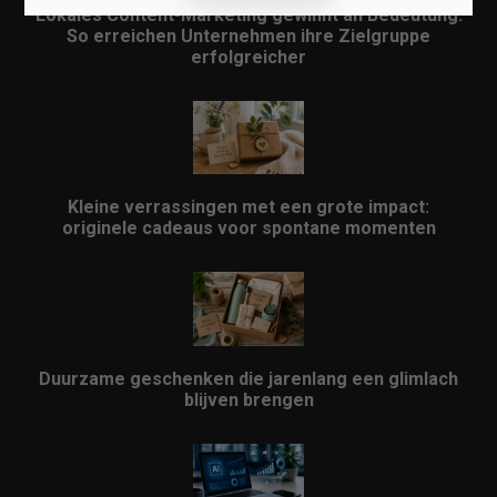
Lokales Content-Marketing gewinnt an Bedeutung:
So erreichen Unternehmen ihre Zielgruppe
erfolgreicher
Kleine verrassingen met een grote impact:
originele cadeaus voor spontane momenten
Duurzame geschenken die jarenlang een glimlach
blijven brengen