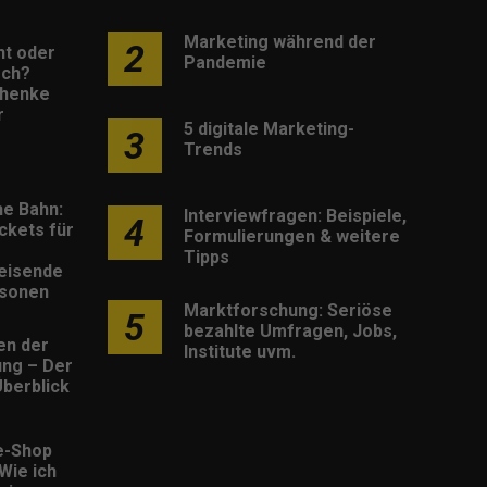
Marketing während der
2
nt oder
Pandemie
sch?
henke
r
5 digitale Marketing-
3
Trends
he Bahn:
Interviewfragen: Beispiele,
4
ckets für
Formulierungen & weitere
Tipps
eisende
rsonen
Marktforschung: Seriöse
5
bezahlte Umfragen, Jobs,
en der
Institute uvm.
rung – Der
berblick
e-Shop
 Wie ich