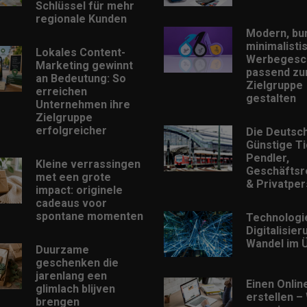
Schlüssel für mehr
regionale Kunden
Modern, bu
minimalisti
Lokales Content-
Werbegesc
Marketing gewinnt
passend zu
an Bedeutung: So
Zielgruppe
erreichen
gestalten
Unternehmen ihre
Zielgruppe
erfolgreicher
Die Deutsc
Günstige Ti
Pendler,
Kleine verrassingen
Geschäftsr
met een grote
& Privatpe
impact: originele
cadeaus voor
spontane momenten
Technologi
Digitalisie
Wandel im Ü
Duurzame
geschenken die
jarenlang een
Einen Onlin
glimlach blijven
erstellen –
brengen