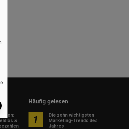
n
n
se
Häufig gelesen
lungen:
Die zehn wichtigsten
1
eldlos &
Marketing-Trends des
 bezahlen
Jahres