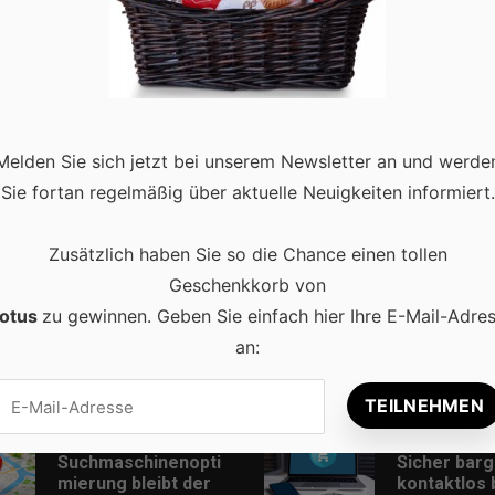
ufmerksamkeit. Bedauerlicherweise nicht nur, weil Menschen
 Auswirkungen der Unachtsamkeit voriger Generationen zu erkenne
 jeder bekommt es zu spüren, …
Read more
Melden Sie sich jetzt bei unserem Newsletter an und werde
Sie fortan regelmäßig über aktuelle Neuigkeiten informiert.
Zusätzlich haben Sie so die Chance einen tollen
Geschenkkorb von
otus
zu gewinnen. Geben Sie einfach hier Ihre E-Mail-Adre
an:
Beliebt
Lokale
Online-Zah
Suchmaschinenopti
Sicher barg
mierung bleibt der
kontaktlos