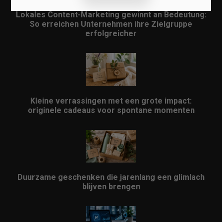
Lokales Content-Marketing gewinnt an Bedeutung:
So erreichen Unternehmen ihre Zielgruppe
erfolgreicher
Kleine verrassingen met een grote impact:
originele cadeaus voor spontane momenten
Duurzame geschenken die jarenlang een glimlach
blijven brengen