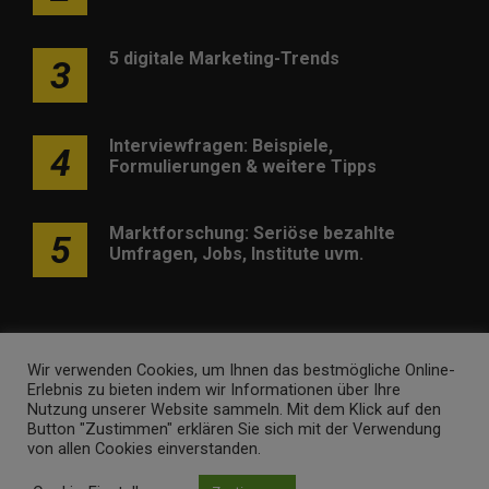
5 digitale Marketing-Trends
3
Interviewfragen: Beispiele,
4
Formulierungen & weitere Tipps
Marktforschung: Seriöse bezahlte
5
Umfragen, Jobs, Institute uvm.
Wir verwenden Cookies, um Ihnen das bestmögliche Online-
Erlebnis zu bieten indem wir Informationen über Ihre
Werben
Kontakt
Impressum
Newsletter
Nutzung unserer Website sammeln. Mit dem Klick auf den
Button "Zustimmen" erklären Sie sich mit der Verwendung
marketing-trendinformationen.de • Marken- und
von allen Cookies einverstanden.
Domaininhaber ist
Internet Ventures
. Webseitenbetreiber ist