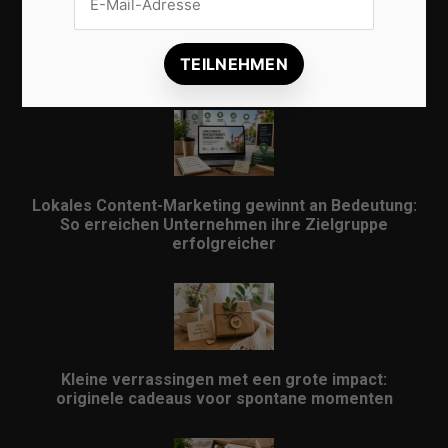
Lokale Suchmaschinenoptimierung bleibt der
Schlüssel für mehr regionale Kunden
Lokales Content-Marketing gewinnt an Bedeutung:
So erreichen Unternehmen ihre Zielgruppe
erfolgreicher
Kleine verrassingen met een grote impact:
originele cadeaus voor spontane momenten