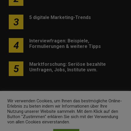
5 digitale Marketing-Trends
3
Interviewfragen: Beispiele,
4
Formulierungen & weitere Tipps
Marktforschung: Seriöse bezahlte
5
Umfragen, Jobs, Institute uvm.
Wir verwenden Cookies, um Ihnen das bestmögliche Online-
Erlebnis zu bieten indem wir Informationen über Ihre
Werben
Kontakt
Impressum
Newsletter
Nutzung unserer Website sammeln. Mit dem Klick auf den
Button "Zustimmen" erklären Sie sich mit der Verwendung
marketing-trendinformationen.de • Marken- und
von allen Cookies einverstanden.
Domaininhaber ist
Internet Ventures
. Webseitenbetreiber ist