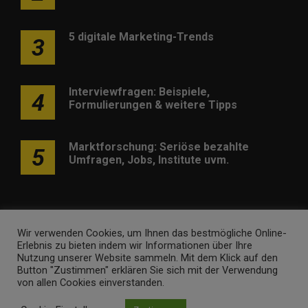
5 digitale Marketing-Trends
3
Interviewfragen: Beispiele,
4
Formulierungen & weitere Tipps
Marktforschung: Seriöse bezahlte
5
Umfragen, Jobs, Institute uvm.
Wir verwenden Cookies, um Ihnen das bestmögliche Online-
Erlebnis zu bieten indem wir Informationen über Ihre
Werben
Kontakt
Impressum
Newsletter
Nutzung unserer Website sammeln. Mit dem Klick auf den
Button "Zustimmen" erklären Sie sich mit der Verwendung
marketing-trendinformationen.de • Marken- und
von allen Cookies einverstanden.
Domaininhaber ist
Internet Ventures
. Webseitenbetreiber ist