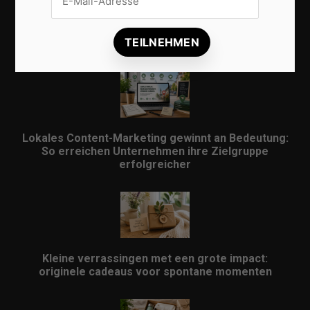
Lokale Suchmaschinenoptimierung bleibt der
Schlüssel für mehr regionale Kunden
Lokales Content-Marketing gewinnt an Bedeutung:
So erreichen Unternehmen ihre Zielgruppe
erfolgreicher
Kleine verrassingen met een grote impact:
originele cadeaus voor spontane momenten