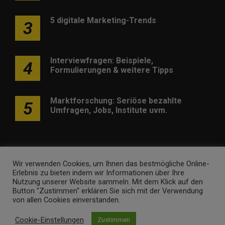
5 digitale Marketing-Trends
3
Interviewfragen: Beispiele,
4
Formulierungen & weitere Tipps
Marktforschung: Seriöse bezahlte
5
Umfragen, Jobs, Institute uvm.
Wir verwenden Cookies, um Ihnen das bestmögliche Online-
Erlebnis zu bieten indem wir Informationen über Ihre
Werben
Kontakt
Impressum
Newsletter
Nutzung unserer Website sammeln. Mit dem Klick auf den
Button "Zustimmen" erklären Sie sich mit der Verwendung
marketing-trendinformationen.de • Marken- und
von allen Cookies einverstanden.
Domaininhaber ist
Internet Ventures
. Webseitenbetreiber ist
Cookie-Einstellungen
Zustimmen
Volo Media
.