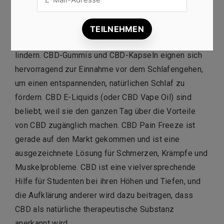
Produkt, das wegen seiner Fähigkeit, Epilepsie und
Krampfanfälle zu behandeln, bekannt wurde,
cbd öl
6%
kann auch Stress regulieren und Schmerzen
lindern. CBD-Gummis und CBD-Kapseln eignen sich
hervorragend zur Einnahme vor dem Schlafengehen,
um einen entspannenden, natürlichen Schlaf zu
fördern. CBD E-Liquids (oder CBD Vape Oil) sind
beliebt, weil sie den ganzen Tag über die Vorteile
von CBD zugänglich machen. CBD Pain Freeze ist
gerade auf den Markt gekommen und ist eine
ausgezeichnete Lösung für Schmerzen, Krämpfe und
Muskelprobleme. CBD ist eine vielversprechende
Hilfe für Studenten bei ihren Höhen und Tiefen, und
die Aufklärung anderer wird dazu beitragen, dass
CBD als natürliche therapeutische Substanz
anerkannt wird.