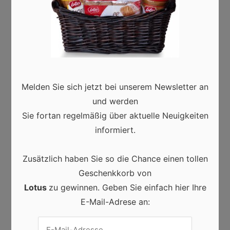
Cannabispflanze sind in verschiedenen
Gesundheitsläden in Deutschland erhältlich. Es ist
erwähnenswert, dass das Gesetz nur den Verkauf
von verarbeiteten Produkten erlaubt, nicht aber den
von rohem Cannabis selbst.
Melden Sie sich jetzt bei unserem Newsletter an
CBD-Produkte für College-
und werden
Studenten
Sie fortan regelmäßig über aktuelle Neuigkeiten
informiert.
Es ist wichtig zu verstehen, dass CBD auf jeden
Menschen anders wirkt. Das heißt, dass bestimmte
Zusätzlich haben Sie so die Chance einen tollen
Produkte für Studenten besser geeignet sind als
Geschenkkorb von
andere. Mit dem jüngsten Boom des CBD-
Lotus
zu gewinnen. Geben Sie einfach hier Ihre
Wachstums gibt es derzeit eine Vielzahl von
E-Mail-Adrese an:
Produkten, die der Öffentlichkeit zur Verfügung
stehen. CBD-Öl ist wahrscheinlich das bekannteste