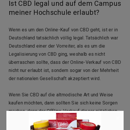
Ist CBD legal und auf dem Campus
meiner Hochschule erlaubt?
Wenn es um den Online-Kauf von CBD geht, ist er in
Deutschland tatsächlich völlig legal. Tatsächlich war
Deutschland einer der Vorreiter, als es um die
Legalisierung von CBD ging, weshalb es nicht
überraschen sollte, dass der Online-Verkauf von CBD
nicht nur erlaubt ist, sondern sogar von der Mehrheit
der nationalen Gesellschaft akzeptiert wird.
Wenn Sie CBD auf die altmodische Art und Weise
kaufen möchten, dann sollten Sie sich keine Sorgen
machen, denn der Offline-Verkauf dieser nützlichen
×
Substanz ist genauso legal wie Online-
Transaktionen. Auch andere Extrakte aus der