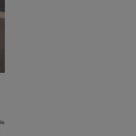
lle
i