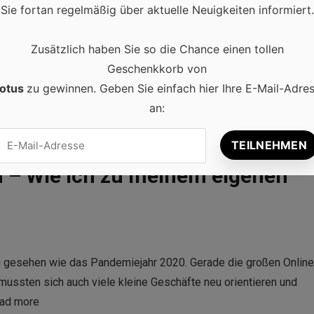
Sie fortan regelmäßig über aktuelle Neuigkeiten informiert.
Zusätzlich haben Sie so die Chance einen tollen
Geschenkkorb von
otus
zu gewinnen. Geben Sie einfach hier Ihre E-Mail-Adre
an:
n – Wie ich zu meinem eigenen
g gesehen wie das Pandemiejahr 2020. Gerade die großen Online
mussten sich auch viele kleine Geschäfte neu orientieren und
ad more