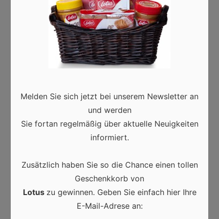
jemals durch eine andere Marketingmaßnahme
heutzutage gewinnen können und die möglichen
Zusatzkosten wiegen somit auf – Wagen Sie also
auf jeden Fall den Schritt ins World Wide Web und
eröffnen Sie Ihren eigenen Webshop.
Wir wünschen Ihnen viel Erfolg dabei!
Melden Sie sich jetzt bei unserem Newsletter an
und werden
E-COMMERCE
IM INTERNET EINKAUFEN
Sie fortan regelmäßig über aktuelle Neuigkeiten
informiert.
ONLINE SHOP ERÖFFNEN
ONLINE SHOP KLEIDUNG
ONLINE SHOPPEN
Zusätzlich haben Sie so die Chance einen tollen
Geschenkkorb von
ONLINE-HANDEL
ONLINE-HÄNDLER
Lotus
zu gewinnen. Geben Sie einfach hier Ihre
ONLINE-MARKTPLATZ
ONLINE-SHOP
E-Mail-Adrese an: