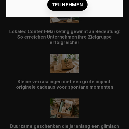
Lokales Content-Marketing gewinnt an Bedeutung:
So erreichen Unternehmen ihre Zielgruppe
erfolgreicher
Kleine verrassingen met een grote impact:
originele cadeaus voor spontane momenten
Duurzame geschenken die jarenlang een glimlach