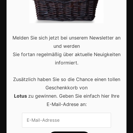
Erfolgsgeschichten
Zukunft
Deutschland
Interviews
Melden Sie sich jetzt bei unserem Newsletter an
und werden
Webshops
Sie fortan regelmäßig über aktuelle Neuigkeiten
Produkte
informiert.
Zusätzlich haben Sie so die Chance einen tollen
Aktuell
Geschenkkorb von
Lotus
zu gewinnen. Geben Sie einfach hier Ihre
E-Mail-Adrese an:
Lokale Suchmaschinenoptimierung bleibt der
Schlüssel für mehr regionale Kunden