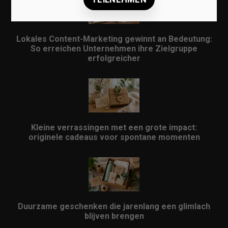
Lokales Content-Marketing gewinnt an Bedeutung:
So erreichen Unternehmen ihre Zielgruppe
erfolgreicher
Kleine verrassingen met een grote impact:
originele cadeaus voor spontane momenten
Duurzame geschenken die jarenlang een glimlach
blijven brengen