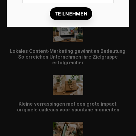
Lokale Suchmaschinenoptimierung bleibt der
Schlüssel für mehr regionale Kunden
Lokales Content-Marketing gewinnt an Bedeutung:
So erreichen Unternehmen ihre Zielgruppe
erfolgreicher
Kleine verrassingen met een grote impact:
originele cadeaus voor spontane momenten