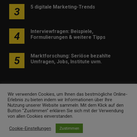
5 digitale Marketing-Trends
3
Interviewfragen: Beispiele,
4
Formulierungen & weitere Tipps
Marktforschung: Seriöse bezahlte
5
Umfragen, Jobs, Institute uvm.
Wir verwenden Cookies, um Ihnen das bestmögliche Online-
Erlebnis zu bieten indem wir Informationen über Ihre
Werben
Kontakt
Impressum
Newsletter
Nutzung unserer Website sammeln. Mit dem Klick auf den
Button "Zustimmen" erklären Sie sich mit der Verwendung
marketing-trendinformationen.de • Marken- und
von allen Cookies einverstanden.
Domaininhaber ist
Internet Ventures
. Webseitenbetreiber ist
Cookie-Einstellungen
Zustimmen
Volo Media
.