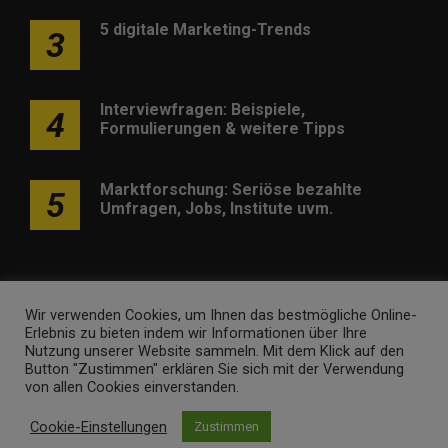
5 digitale Marketing-Trends
3
Interviewfragen: Beispiele,
4
Formulierungen & weitere Tipps
Marktforschung: Seriöse bezahlte
5
Umfragen, Jobs, Institute uvm.
Wir verwenden Cookies, um Ihnen das bestmögliche Online-
Erlebnis zu bieten indem wir Informationen über Ihre
Werben
Kontakt
Impressum
Newsletter
Nutzung unserer Website sammeln. Mit dem Klick auf den
Button "Zustimmen" erklären Sie sich mit der Verwendung
marketing-trendinformationen.de • Marken- und
von allen Cookies einverstanden.
Domaininhaber ist
Internet Ventures
. Webseitenbetreiber ist
Cookie-Einstellungen
Zustimmen
Volo Media
.