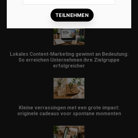
Lokale Suchmaschinenoptimierung bleibt der
Schlüssel für mehr regionale Kunden
Lokales Content-Marketing gewinnt an Bedeutung:
So erreichen Unternehmen ihre Zielgruppe
erfolgreicher
Kleine verrassingen met een grote impact:
originele cadeaus voor spontane momenten