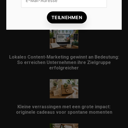
Lokale Suchmaschinenoptimierung bleibt der
Schlüssel für mehr regionale Kunden
Lokales Content-Marketing gewinnt an Bedeutung:
So erreichen Unternehmen ihre Zielgruppe
erfolgreicher
Kleine verrassingen met een grote impact:
originele cadeaus voor spontane momenten