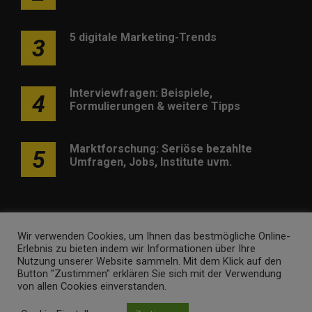
5 digitale Marketing-Trends
3
Interviewfragen: Beispiele,
4
Formulierungen & weitere Tipps
Marktforschung: Seriöse bezahlte
5
Umfragen, Jobs, Institute uvm.
Wir verwenden Cookies, um Ihnen das bestmögliche Online-
Erlebnis zu bieten indem wir Informationen über Ihre
Werben
Kontakt
Impressum
Newsletter
Nutzung unserer Website sammeln. Mit dem Klick auf den
Button "Zustimmen" erklären Sie sich mit der Verwendung
marketing-trendinformationen.de • Marken- und
von allen Cookies einverstanden.
Domaininhaber ist
Internet Ventures
. Webseitenbetreiber ist