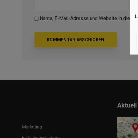
L
Name, E-Mail-Adresse und Website in diese
Aktuell
Marketing
Erfolgsgeschichten