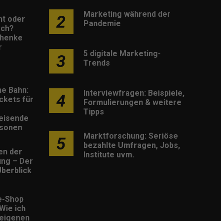
Marketing während der
2
nt oder
Pandemie
sch?
henke
r
5 digitale Marketing-
3
Trends
he Bahn:
Interviewfragen: Beispiele,
4
ckets für
Formulierungen & weitere
Tipps
eisende
rsonen
Marktforschung: Seriöse
5
bezahlte Umfragen, Jobs,
en der
Institute uvm.
rung – Der
berblick
e-Shop
 Wie ich
eigenen