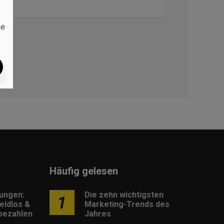
se
Häufig gelesen
lungen:
Die zehn wichtigsten
1
eldlos &
Marketing-Trends des
 bezahlen
Jahres