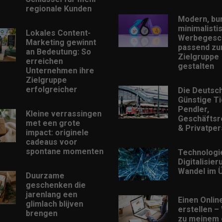
regionale Kunden
Modern, bu
minimalisti
Lokales Content-
Werbegesc
Marketing gewinnt
passend zu
an Bedeutung: So
Zielgruppe
erreichen
gestalten
Unternehmen ihre
Zielgruppe
erfolgreicher
Die Deutsc
Günstige Ti
Pendler,
Kleine verrassingen
Geschäftsr
met een grote
& Privatpe
impact: originele
cadeaus voor
spontane momenten
Technologi
Digitalisie
Wandel im Ü
Duurzame
geschenken die
jarenlang een
Einen Onlin
glimlach blijven
erstellen –
brengen
zu meinem 