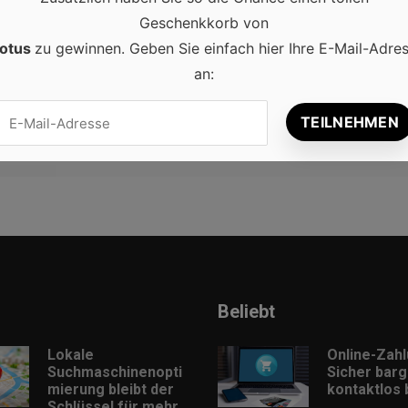
Geschenkkorb von
otus
zu gewinnen. Geben Sie einfach hier Ihre E-Mail-Adre
m Browser für meinen nächsten Kommentar speichern.
an:
Beliebt
Lokale
Online-Zah
Suchmaschinenopti
Sicher barg
mierung bleibt der
kontaktlos
Schlüssel für mehr