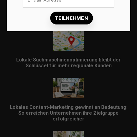
KI im Content-Marketing: So wird digitale
Sichtbarkeit 2026 erfolgreicher
Lokale Suchmaschinenoptimierung bleibt der
Schlüssel für mehr regionale Kunden
Lokales Content-Marketing gewinnt an Bedeutung:
So erreichen Unternehmen ihre Zielgruppe
erfolgreicher