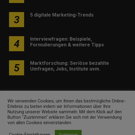
5 digitale Marketing-Trends
3
Interviewfragen: Beispiele,
4
Formulierungen & weitere Tipps
Marktforschung: Seriöse bezahlte
5
Umfragen, Jobs, Institute uvm.
Wir verwenden Cookies, um Ihnen das bestmögliche Online-
Erlebnis zu bieten indem wir Informationen über Ihre
Werben
Kontakt
Impressum
Newsletter
Nutzung unserer Website sammeln. Mit dem Klick auf den
Button "Zustimmen" erklären Sie sich mit der Verwendung
marketing-trendinformationen.de • Marken- und
von allen Cookies einverstanden.
Domaininhaber ist
Internet Ventures
. Webseitenbetreiber ist
Cookie-Einstellungen
Zustimmen