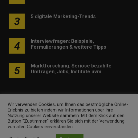
5 digitale Marketing-Trends
3
Interviewfragen: Beispiele,
4
Formulierungen & weitere Tipps
Marktforschung: Seriöse bezahlte
5
Umfragen, Jobs, Institute uvm.
Wir verwenden Cookies, um Ihnen das bestmögliche Online-
Erlebnis zu bieten indem wir Informationen über Ihre
Werben
Kontakt
Impressum
Newsletter
Nutzung unserer Website sammeln. Mit dem Klick auf den
Button "Zustimmen" erklären Sie sich mit der Verwendung
marketing-trendinformationen.de • Marken- und
von allen Cookies einverstanden.
Domaininhaber ist
Internet Ventures
. Webseitenbetreiber ist