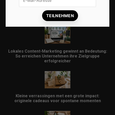
Lokale Suchmaschinenoptimierung bleibt der
Schlüssel für mehr regionale Kunden
Lokales Content-Marketing gewinnt an Bedeutung:
So erreichen Unternehmen ihre Zielgruppe
erfolgreicher
Kleine verrassingen met een grote impact:
originele cadeaus voor spontane momenten