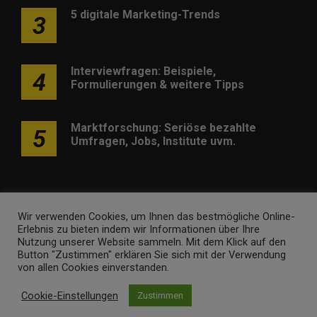
5 digitale Marketing-Trends
3
Interviewfragen: Beispiele,
4
Formulierungen & weitere Tipps
Marktforschung: Seriöse bezahlte
5
Umfragen, Jobs, Institute uvm.
Wir verwenden Cookies, um Ihnen das bestmögliche Online-
Erlebnis zu bieten indem wir Informationen über Ihre
Werben
Kontakt
Impressum
Newsletter
Nutzung unserer Website sammeln. Mit dem Klick auf den
Button "Zustimmen" erklären Sie sich mit der Verwendung
marketing-trendinformationen.de • Marken- und
von allen Cookies einverstanden.
Domaininhaber ist
Internet Ventures
. Webseitenbetreiber ist
Cookie-Einstellungen
Zustimmen
Volo Media
.