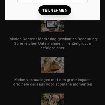
Lokale Suchmaschinenoptimierung bleibt der
Schlüssel für mehr regionale Kunden
Lokales Content-Marketing gewinnt an Bedeutung:
So erreichen Unternehmen ihre Zielgruppe
erfolgreicher
Kleine verrassingen met een grote impact:
originele cadeaus voor spontane momenten