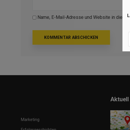
L
Name, E-Mail-Adresse und Website in diese
Aktuell
Marketing
Erfolgsgeschichten