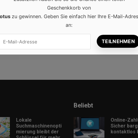
Geschenkkorb von
otus
zu gewinnen. Geben Sie einfach hier Ihre E-Mail-Adre
m Browser für meinen nächsten Kommentar speichern.
an:
Beliebt
Lokale
Online-Zah
Suchmaschinenopti
Sicher barg
mierung bleibt der
kontaktlos
Schlüssel für mehr