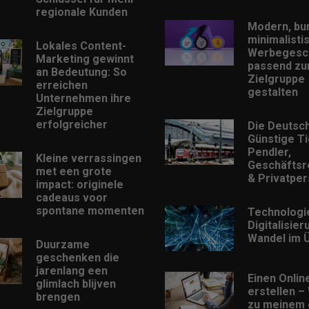
regionale Kunden
Modern, bu
minimalisti
Lokales Content-
Werbegesc
Marketing gewinnt
passend zu
an Bedeutung: So
Zielgruppe
erreichen
gestalten
Unternehmen ihre
Zielgruppe
erfolgreicher
Die Deutsc
Günstige Ti
Pendler,
Kleine verrassingen
Geschäftsr
met een grote
& Privatpe
impact: originele
cadeaus voor
spontane momenten
Technologi
Digitalisie
Wandel im Ü
Duurzame
geschenken die
jarenlang een
Einen Onlin
glimlach blijven
erstellen –
brengen
zu meinem 