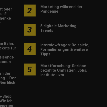
Marketing während der
2
nt oder
Pandemie
sch?
henke
r
5 digitale Marketing-
3
Trends
he Bahn:
Interviewfragen: Beispiele,
4
ckets für
Formulierungen & weitere
Tipps
eisende
rsonen
Marktforschung: Seriöse
5
bezahlte Umfragen, Jobs,
en der
Institute uvm.
rung – Der
berblick
e-Shop
 Wie ich
eigenen