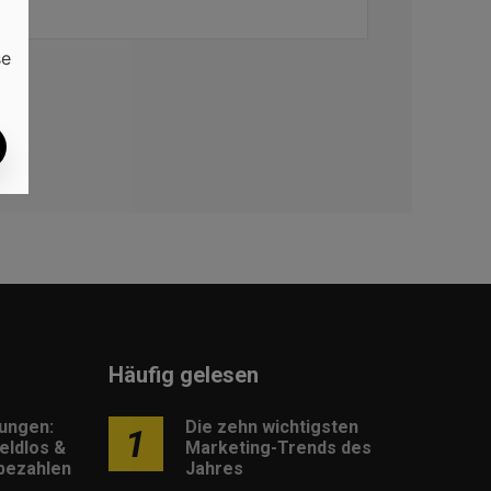
se
Häufig gelesen
lungen:
Die zehn wichtigsten
1
eldlos &
Marketing-Trends des
 bezahlen
Jahres