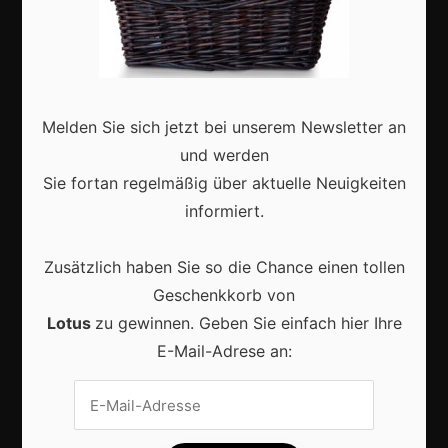
Erfolgsgeschichten
Zukunft
Deutschland
Interviews
Melden Sie sich jetzt bei unserem Newsletter an
und werden
Webshops
Sie fortan regelmäßig über aktuelle Neuigkeiten
Produkte
informiert.
Zusätzlich haben Sie so die Chance einen tollen
Aktuell
Geschenkkorb von
Lotus
zu gewinnen. Geben Sie einfach hier Ihre
E-Mail-Adrese an:
Lokale Suchmaschinenoptimierung bleibt der
Schlüssel für mehr regionale Kunden