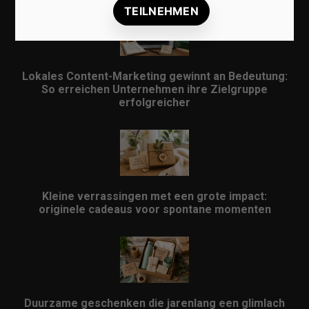
Lokales Content-Marketing gewinnt an Bedeutung:
So erreichen Unternehmen ihre Zielgruppe
erfolgreicher
Kleine verrassingen met een grote impact:
originele cadeaus voor spontane momenten
Duurzame geschenken die jarenlang een glimlach