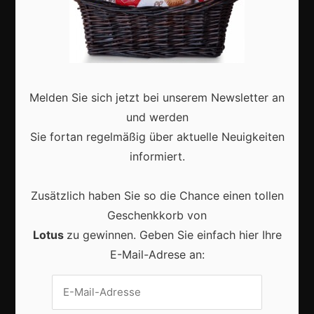
Marketing
Erfolgsgeschichten
Zukunft
Deutschland
Melden Sie sich jetzt bei unserem Newsletter an
Interviews
und werden
Webshops
Sie fortan regelmäßig über aktuelle Neuigkeiten
Produkte
informiert.
Zusätzlich haben Sie so die Chance einen tollen
Aktuell
Geschenkkorb von
Lotus
zu gewinnen. Geben Sie einfach hier Ihre
E-Mail-Adrese an:
Lokale Suchmaschinenoptimierung bleibt der
Schlüssel für mehr regionale Kunden