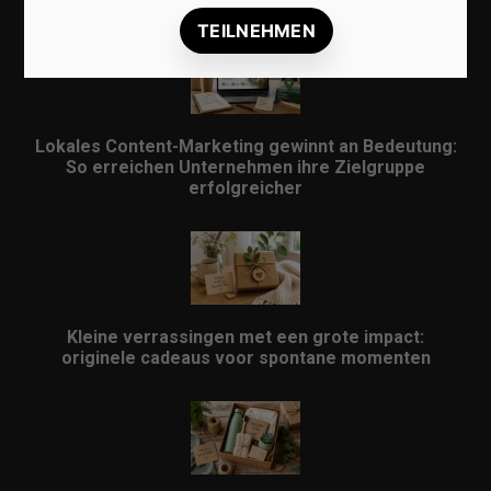
Lokales Content-Marketing gewinnt an Bedeutung:
So erreichen Unternehmen ihre Zielgruppe
erfolgreicher
Kleine verrassingen met een grote impact:
originele cadeaus voor spontane momenten