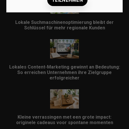
Lokale Suchmaschinenoptimierung bleibt der
Schlüssel für mehr regionale Kunden
Lokales Content-Marketing gewinnt an Bedeutung:
So erreichen Unternehmen ihre Zielgruppe
erfolgreicher
Kleine verrassingen met een grote impact:
originele cadeaus voor spontane momenten