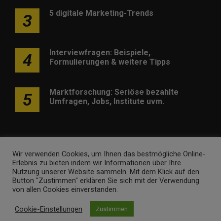
5 digitale Marketing-Trends
3
Interviewfragen: Beispiele,
4
Formulierungen & weitere Tipps
Marktforschung: Seriöse bezahlte
5
Umfragen, Jobs, Institute uvm.
Wir verwenden Cookies, um Ihnen das bestmögliche Online-
Erlebnis zu bieten indem wir Informationen über Ihre
Werben
Kontakt
Impressum
Newsletter
Nutzung unserer Website sammeln. Mit dem Klick auf den
Button "Zustimmen" erklären Sie sich mit der Verwendung
marketing-trendinformationen.de • Marken- und
von allen Cookies einverstanden.
Domaininhaber ist
Internet Ventures
. Webseitenbetreiber ist
Cookie-Einstellungen
Zustimmen
Volo Media
.