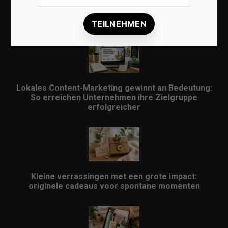
Lokale Suchmaschinenoptimierung bleibt der
Schlüssel für mehr regionale Kunden
Lokales Content-Marketing gewinnt an Bedeutung:
So erreichen Unternehmen ihre Zielgruppe
erfolgreicher
Kleine verrassingen met een grote impact:
originele cadeaus voor spontane momenten