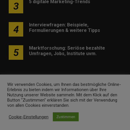
5 digitale Marketing-Trends
3
Interviewfragen: Beispiele,
4
Formulierungen & weitere Tipps
Marktforschung: Seriöse bezahlte
5
Umfragen, Jobs, Institute uvm.
Wir verwenden Cookies, um Ihnen das bestmögliche Online-
Erlebnis zu bieten indem wir Informationen über Ihre
Werben
Kontakt
Impressum
Newsletter
Nutzung unserer Website sammeln. Mit dem Klick auf den
Button "Zustimmen" erklären Sie sich mit der Verwendung
marketing-trendinformationen.de • Marken- und
von allen Cookies einverstanden.
Domaininhaber ist
Internet Ventures
. Webseitenbetreiber ist
Cookie-Einstellungen
Zustimmen
Volo Media
.