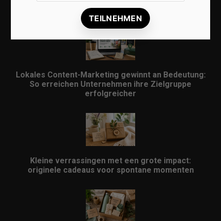
Schlüssel für mehr regionale Kunden
Lokales Content-Marketing gewinnt an Bedeutung:
So erreichen Unternehmen ihre Zielgruppe
erfolgreicher
Kleine verrassingen met een grote impact:
originele cadeaus voor spontane momenten